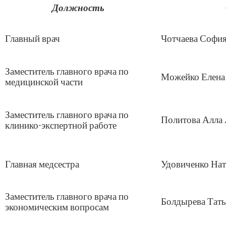
Должность
Информация о сотрудниках
Служба по контракту
День памяти и скорби
Главный врач
Чотчаева Софи
Финансовая защита
Врачи-специалисты
Памятки для родителей
Заместитель главного врача по
Информация для иностранных граждан
Можейко Елена
медицинской части
Сведения о контролирующих организациях
Защита персональных данных
Взаимодействие с волонтерами
Лицам с ограниченными возможностями
Заместитель главного врача по
Политова Алла 
Спонсорам и поставщикам
клинико-экспертной работе
Вакансии
Документы
Нормативные документы
Правоустанавливающие документы
Главная медсестра
Удовиченко Нат
План финансово-хозяйственной деятельности
Учетная политика учреждения
Государственное задание
Заместитель главного врача по
Болдырева Тать
Результаты оценки условий труда
экономическим вопросам
Информационная безопасность
Противодействие коррупции