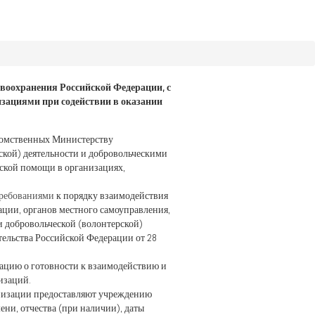
воохранения Российской Федерации, с
изациями при содействии в оказании
домственных Министерству
ской) деятельности и добровольческими
нской помощи в организациях,
ребованиями
к порядку взаимодействия
ации, органов местного самоуправления,
 добровольческой (волонтерской)
ельства Российской Федерации от 28
ацию о готовности к взаимодействию и
изаций.
анизации предоставляют учреждению
ни, отчества (при наличии), даты