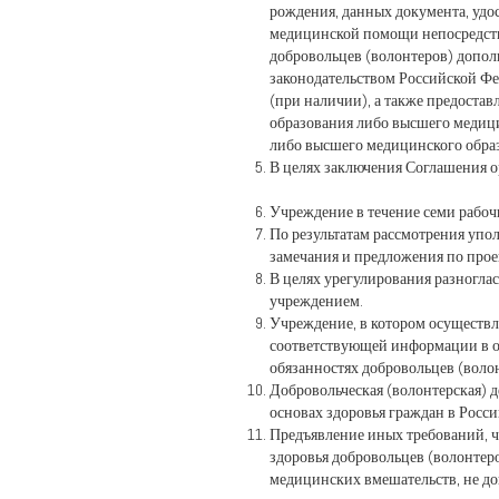
рождения, данных документа, удо
медицинской помощи непосредств
добровольцев (волонтеров) допол
законодательством Российской Фе
(при наличии), а также предоста
образования либо высшего медици
либо высшего медицинског
В целях заключения Соглашения
Учреждение в течен
По результатам рассмотрения упо
замечания и предложен
В целях урегулирования разногла
учреждением.
Учреждение, в котором осуществл
соответствующей информации в об
обязанностях добровольцев (во
Добровольческая (волонтерская) 
основах здоровья граждан в Росс
Предъявление иных требований, 
здоровья добровольцев (волонте
медицинских вмешательств, не до