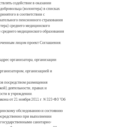
твлять содействие в оказании
обровольца (волонтера) в списках
ринятого в соответствии с
зательного пенсионного страхования
тера) среднего медицинского
) среднего медицинского образования
 в которой он обучается.
лномоченным лицом проект Соглашения.
т Соглашения.
адрес организатора, организации
организатором, организацией и
тов посредством размещения
ой) деятельности, правах и
деятельности в учреждении.
кона от 21 ноября 2011 г. N 323-ФЗ "Об
цинскому обследованию и состоянию
посредственно при выполнении
х государственными санитарно-