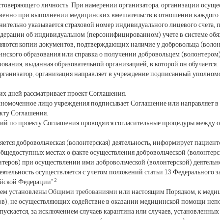
стоверяющего личность. При намерении организатора, организации осущес
енно при выполнении медицинских вмешательств в отношении каждого д
нительно указывается страховой номер индивидуального лицевого счета, п
дерации об индивидуальном (персонифицированном) учете в системе обя
вляются копии документов, подтверждающих наличие у добровольца (волон
нского образования или справка о получении добровольцем (волонтером
о образования, выданная образовательной организацией,
 организатор, организация направляет в учреждение подписанный упо
ие семи рабочих дней рассматривает проек
лномоченное лицо учреждения подписывает Соглашение или направляет в 
ия по проекту Соглашения.
сий по проекту Соглашения проводятся согласительные процедуры между 
яется добровольческая (волонтерская) деятельность, информирует пациен
щедоступных местах о факте осуществления добровольческой (волонтерск
лонтеров) при осуществлении ими добровольческой (волонтерской) 
деятельность осуществляется с учетом положений
статьи 13
Федерального за
2
ийской Федерации"
чем установлены
Общими требованиями
или настоящим Порядком, к меди
ров), не осуществляющих содействие в оказании медицинской помощи не
пускается, за исключением случаев карантина или случаев, установленны