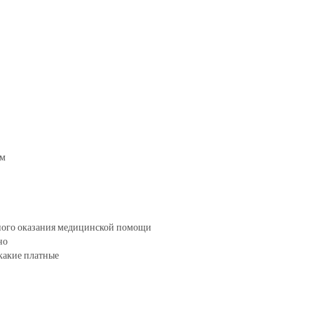
ом
тного оказания медицинской помощи
но
какие платные