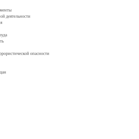
ументы
ой деятельности
ия
руда
ть
еррористической опасности
дан