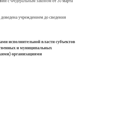
твии с
Федеральным законом
от 30 марта
 доведена учреждением до сведения
нами исполнительной власти субъектов
рственных и муниципальных
скими) организациями