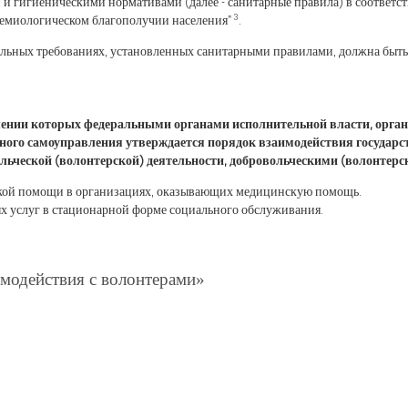
 гигиеническими нормативами (далее - санитарные правила) в соответс
3
идемиологическом благополучии населения"
.
льных требованиях, установленных санитарными правилами, должна быть
шении которых федеральными органами исполнительной власти, орга
тного самоуправления утверждается порядок взаимодействия госуда
льческой (волонтерской) деятельности, добровольческими (волонтер
кой помощи в организациях, оказывающих медицинскую помощь.
х услуг в стационарной форме социального обслуживания.
модействия с волонтерами»