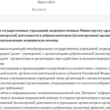
Карта сайта
Контакты
 государственных учреждений, подведомственных Министерству здра
онтерской) деятельности и добровольческими (волонтерскими) орган
, оказывающих медицинскую помощь.
равила взаимодействия федеральных государственных учреждений, подве
рации (далее - учреждения), с организаторами добровольческой (волонтер
далее - организаторы и организации) при содействии в оказании медици
щь.
анизаторами и организациями осуществляется в соответствии с
общими т
ной власти, органов исполнительной власти субъектов Российской Федер
енных и муниципальных учреждений, иных организаций с организаторами
и (волонтерскими) организациями, утвержденными
постановлением
Правит
 Общие требования).
сайтах в информационно-телекоммуникационной сети "Интернет" информ
ствии в оказании медицинской помощи со стороны организаторов и орган
льческой (волонтерской) деятельности в учреждении организаторы и орг
) с указанием в отношении каждого добровольца (волонтера) фамилии, име