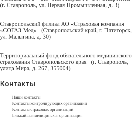
(г. Ставрополь, ул. Первая Промышленная, д. 3)
Информация о сотрудниках
Служба по контракту
День памяти и скорби
Ставропольский филиал АО «Страховая компания
Финансовая защита
«СОГАЗ-Мед» (Ставропольский край, г. Пятигорск,
Врачи-специалисты
ул. Малыгина, д. 30)
Памятки для родителей
Информация для иностранных граждан
Сведения о контролирующих организациях
Защита персональных данных
Территориальный фонд обязательного медицинского
Взаимодействие с волонтерами
страхования Ставропольского края (г. Ставрополь,
Лицам с ограниченными возможностями
улица Мира, д. 267, 355004)
Спонсорам и поставщикам
Вакансии
Контакты
Документы
Нормативные документы
Наши контакты
Правоустанавливающие документы
Контакты контролирующих организаций
План финансово-хозяйственной деятельности
Контакты страховых организаций
Учетная политика учреждения
Ближайшая медицинская организация
Государственное задание
Результаты оценки условий труда
Информационная безопасность
Противодействие коррупции